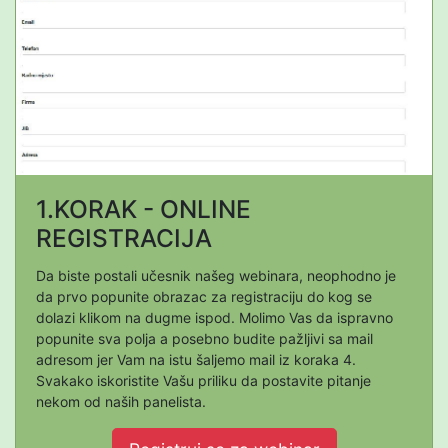
1.KORAK - ONLINE
REGISTRACIJA
Da biste postali učesnik našeg webinara, neophodno je
da prvo popunite obrazac za registraciju do kog se
dolazi klikom na dugme ispod. Molimo Vas da ispravno
popunite sva polja a posebno budite pažljivi sa mail
adresom jer Vam na istu šaljemo mail iz koraka 4.
Svakako iskoristite Vašu priliku da postavite pitanje
nekom od naših panelista.