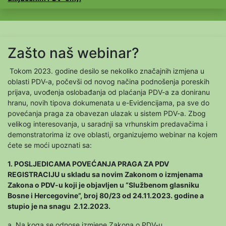
Zašto naš webinar?
Tokom 2023. godine desilo se nekoliko značajnih izmjena u
oblasti PDV-a, počevši od novog načina podnošenja poreskih
prijava, uvođenja oslobađanja od plaćanja PDV-a za doniranu
hranu, novih tipova dokumenata u e-Evidencijama, pa sve do
povećanja praga za obavezan ulazak u sistem PDV-a. Zbog
velikog interesovanja, u saradnji sa vrhunskim predavačima i
demonstratorima iz ove oblasti, organizujemo webinar na kojem
ćete se moći upoznati sa:
1. POSLJEDICAMA POVEĆANJA PRAGA ZA PDV
REGISTRACIJU u skladu sa novim Zakonom o izmjenama
Zakona o PDV-u koji je objavljen u “Službenom glasniku
Bosne i Hercegovine”, broj 80/23 od 24.11.2023. godine a
stupio je na snagu 2.12.2023.
a. Na koga se odnose izmjene Zakona o PDV-u