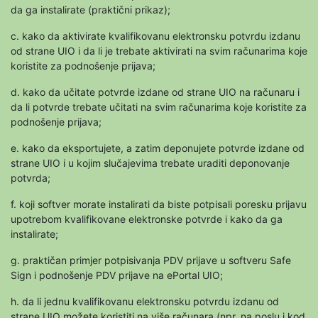
da ga instalirate (praktični prikaz);
c. kako da aktivirate kvalifikovanu elektronsku potvrdu izdanu
od strane UIO i da li je trebate aktivirati na svim računarima koje
koristite za podnošenje prijava;
d. kako da učitate potvrde izdane od strane UIO na računaru i
da li potvrde trebate učitati na svim računarima koje koristite za
podnošenje prijava;
e. kako da eksportujete, a zatim deponujete potvrde izdane od
strane UIO i u kojim slučajevima trebate uraditi deponovanje
potvrda;
f. koji softver morate instalirati da biste potpisali poresku prijavu
upotrebom kvalifikovane elektronske potvrde i kako da ga
instalirate;
g. praktičan primjer potpisivanja PDV prijave u softveru Safe
Sign i podnošenje PDV prijave na ePortal UIO;
h. da li jednu kvalifikovanu elektronsku potvrdu izdanu od
strane UIO možete koristiti na više računara (npr. na poslu i kod