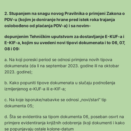
2. Stupanjem na snagu novog Pravilnika o primjeni Zakona o
PDV-u (kojim je doniranje hrane pred istek roka trajanja
oslobođeno od plaćanja PDV-a) i sa novim-
dopunjenim Tehničkim uputstvom za dostavljanje E-KUF-a i
E-KIF-a, kojim su uvedeni novi tipovi dokumenata i to 06, 07,
08 i 09:
a. Na koji poreski period se odnosi primjena novih tipova
dokumenata (da li na septembar 2023. godine ili na oktobar
2023. godine);
b. Kako popuniti tipove dokumenata u slučaju podnošenja
izmijenjenog e-KUF-a ili e-KIF-a;
c. Na koje isporuke/nabavke se odnosi „novi/stari“ tip
dokumenta 05;
d. Šta se evidentira sa tipom dokumenta 06, poseban osvrt na
primjere evidentiranja knjižnih odobrenja (koji dokumenti i kako
se popunjavaju ostale kolone-datum