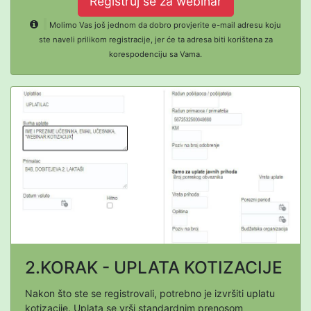
Registruj se za webinar
Molimo Vas još jednom da dobro provjerite e-mail adresu koju
ste naveli prilikom registracije, jer će ta adresa biti korištena za
korespodenciju sa Vama.
2.KORAK - UPLATA KOTIZACIJE
Nakon što ste se registrovali, potrebno je izvršiti uplatu
kotizacije. Uplata se vrši standardnim prenosom