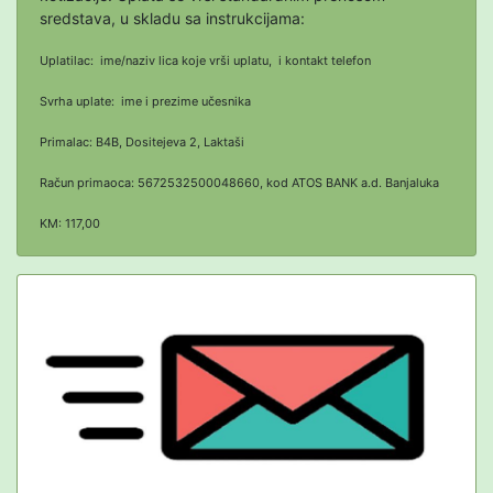
sredstava, u skladu sa instrukcijama:
Uplatilac: ime/naziv lica koje vrši uplatu, i kontakt telefon
Svrha uplate: ime i prezime učesnika
Primalac: B4B, Dositejeva 2, Laktaši
Račun primaoca: 5672532500048660, kod ATOS BANK a.d. Banjaluka
KM: 117,00