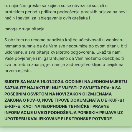
o. najčešće greške sa kojima su se obveznici susreli u
proteklom periodu prilikom podnošenja poreskih prijava na novi
način i savjeti za izbjegavanje ovih grešaka i
mnoga druga pitanja.
S obzirom na renome panelista koji će učestvovati u webinaru,
nemamo sumnje da će Vam sve nedoumice po ovom pitanju biti
uklonjene, a sva pitanja kvalitetno odgovorena. Ukažite nam
Vaše povjerenje i mi garantujemo da Vam možemo obezbjediti
sva potrebna znanja, jer nam je zadovoljstvo klijenta uvijek na
prvom mjestu.
BUDITE SA NAMA 16.01.2024. GODINE I NA JEDNOM MJESTU
SAZNAJTE NAJAKTUELNIJE VIJESTI IZ SVIJETA PDV-A SA
POSEBNIM OSVRTOM NA NOVI ZAKON O IZMJENAMA
ZAKONA O PDV-U, NOVE TIPOVE DOKUMENATA U E-KUF-u I
E-KIF-u, KAO I NA NEOPHODNE TEHNIČKE I PRAVNE
INFORMACIJE U VEZI PODNOŠENJA PORESKIH PRIJAVA UZ
UPOTREBU KVALIFIKOVANE ELEKTRONSKE POTVRDE.