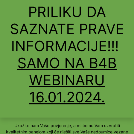
PRILIKU DA
SAZNATE PRAVE
INFORMACIJE!!!
SAMO NA B4B
WEBINARU
16.01.2024.
Ukažite nam Vaše povjerenje, a mi ćemo Vam uzvratiti
kvalitetnim panelom koji će riješiti sve Vaše nedoumice vezane