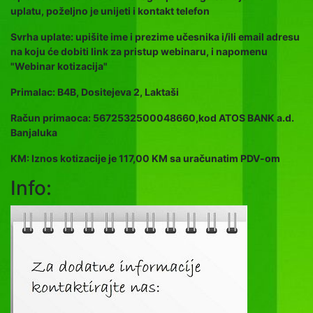
uplatu, poželjno je unijeti i kontakt telefon
Svrha uplate: upišite ime i prezime učesnika i/ili email adresu
na koju će dobiti link za pristup webinaru, i napomenu
"Webinar kotizacija"
Primalac: B4B, Dositejeva 2, Laktaši
Račun primaoca: 5672532500048660,kod ATOS BANK a.d.
Banjaluka
KM: Iznos kotizacije je 117,00 KM sa uračunatim PDV-om
Info: