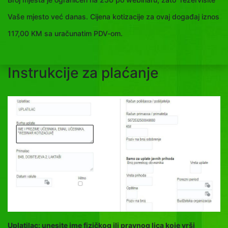
Vaše mjesto već danas. Cijena kotizacije za ovaj događaj iznos
117,00 KM sa uračunatim PDV-om.
Instrukcije za plaćanje
Uplatilac: unesite ime fizičkog ili pravnog lica koje vrši