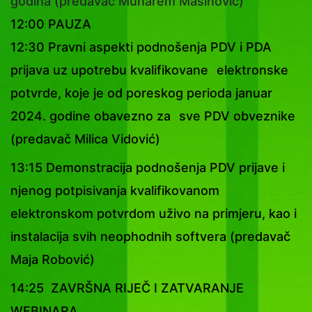
godina (predavač Muharem Mašinović)
12:00 PAUZA
12:30 Pravni aspekti podnošenja PDV i PDA
prijava uz upotrebu kvalifikovane
elektronske
potvrde, koje je od poreskog perioda januar
2024. godine obavezno za
sve PDV obveznike
(predavač Milica Vidović)
13:15 Demonstracija podnošenja PDV prijave i
njenog potpisivanja kvalifikovanom
elektronskom potvrdom uživo na primjeru, kao i
instalacija svih neophodnih softvera (predavač
Maja Robović)
14:25 ZAVRŠNA RIJEČ I ZATVARANJE
WEBINARA