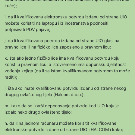
kuće);
i. da li kvalifikovanu elektronsku potvrdu izdanu od strane UIO
možete koristiti na laptopu i iz inostranstva podnositi i
potpisivati PDV prijave;
j. da li kvalifikovana potvrda izdana od strane UIO glasi na
pravno lice ili na fizičko lice zaposleno u pravnom licu;
k. šta ako jedno fizičko lice ima kvalifikovanu potvrdu koju
koristi u pravnom licu, a istovremeno ima dopunsku djelatnost
vođenja knjiga (da li sa istom kvalifikovanom potvrdom to može
raditi);
l. šta ako imate kvalifikovanu potvrdu izdanu od strane nekog
drugog ovlaštenog tijela (Halcom d.o.o.);
m. kako da se izvrši deponovanje potvrde kod UIO koju je
izdalo neko drugo ovlašteno tijelo;
n. da li na jednom računaru možete korisitit kvalifikovane
elektronske potvrde izdane od strane UIO i HALCOM i kako;