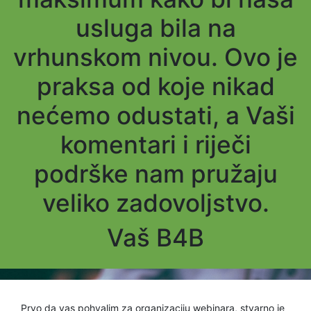
usluga bila na
vrhunskom nivou. Ovo je
praksa od koje nikad
nećemo odustati, a Vaši
komentari i riječi
podrške nam pružaju
veliko zadovoljstvo.
Vaš B4B
Prvo da vas pohvalim za organizaciju webinara, stvarno je