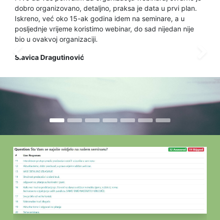
dobro organizovano, detaljno, praksa je data u prvi plan.
Iskreno, već oko 15-ak godina idem na seminare, a u
posljednje vrijeme koristimo webinar, do sad nijedan nije
bio u ovakvoj organizaciji.
Previous
Slavica Dragutinović