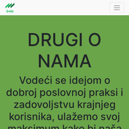
DRUGI O
NAMA
Vodeći se idejom o
dobroj poslovnoj praksi i
zadovoljstvu krajnjeg
korisnika, ulažemo svoj
maksimum kako bi naša