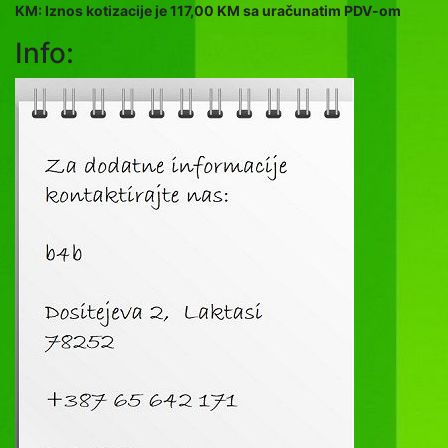
KM: Iznos kotizacije je 117,00 KM sa uračunatim PDV-om
Info: