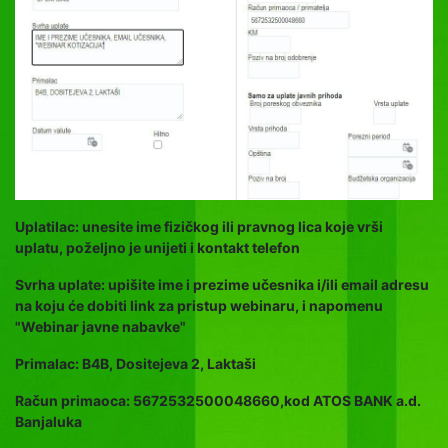
Uplatilac: unesite ime fizičkog ili pravnog lica koje vrši
uplatu, poželjno je unijeti i kontakt telefon
Svrha uplate: upišite ime i prezime učesnika i/ili email adresu
na koju će dobiti link za pristup webinaru, i napomenu
"Webinar javne nabavke"
Primalac: B4B, Dositejeva 2, Laktaši
Račun primaoca: 5672532500048660,kod ATOS BANK a.d.
Banjaluka