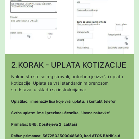
2.KORAK - UPLATA KOTIZACIJE
Nakon što ste se registrovali, potrebno je izvršiti uplatu
kotizacije. Uplata se vrši standardnim prenosom
sredstava, u skladu sa instrukcijama:
Uplatilac: ime/naziv lica koje vrši uplatu, i kontakt telefon
Svrha uplate: ime i prezime učesnika, "Javne nabavke"
Primalac: B4B, Dositejeva 2, Laktaši
Račun primaoca: 5672532500048660, kod ATOS BANK a.d.