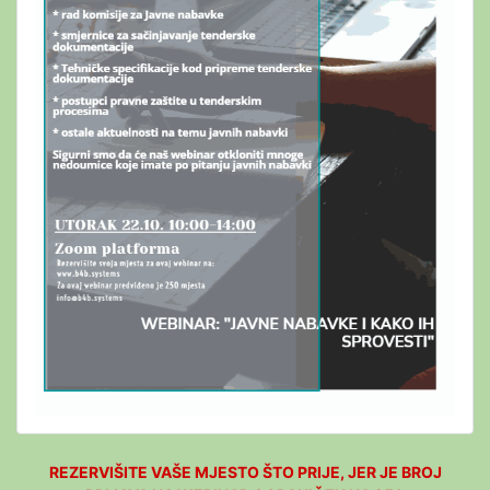
REZERVIŠITE VAŠE MJESTO ŠTO PRIJE, JER JE BROJ